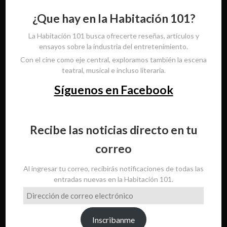
¿Que hay en la Habitación 101?
La Habitación 101 busca ofrecerte reseñas, artículos y
ensayos sobre la industria del entretenimiento.
Con el cine como eje central, exploramos también la escena
teatral, musical e incluso literaria.
Síguenos en Facebook
Recibe las noticias directo en tu
correo
Al ingresar tu correo, recibirás notificaciones de todas las
entradas nuevas en la Habitación 101.
Dirección
de
correo
Inscribanme
electrónico