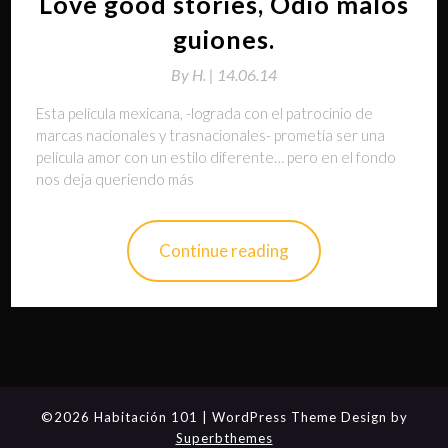
Love good stories, Odio malos
guiones.
By
H. |
14.06.14
Esta película mexicana, -lograda con el patrocinio de
marcas nacionales y trasnacionales- prometía ser una
película amor con un estilo diferente… pero en el fondo
nos deja queriendo más
Continue reading
©2026 Habitación 101
| WordPress Theme Design by
Superbthemes