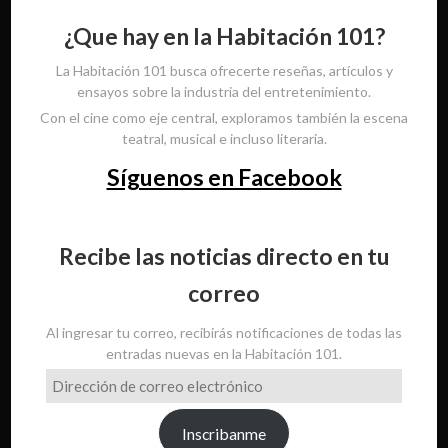
¿Que hay en la Habitación 101?
La Habitación 101 busca ofrecerte reseñas, artículos y
ensayos sobre la industria del entretenimiento.
Con el cine como eje central, exploramos también la escena
teatral, musical e incluso literaria.
Síguenos en Facebook
Recibe las noticias directo en tu
correo
Al ingresar tu correo, recibirás notificaciones de todas las
entradas nuevas en la Habitación 101.
Dirección
de
correo
Inscribanme
electrónico