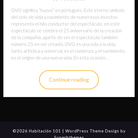
OVO significa “huevo” en portugués. Este eterno símbolo
del ciclo de vida y nacimiento de numerosos insectos
representa el hilo conductor del espectáculo; en este
espectáculo se celebra el 25 aniversario de la creación
de la compañía, aparte de ser el espectáculo también
número 25 en ser creado, OVO es una oda a la vida,
tanto artística y universal, es el comienzo y el nacimiento,
es el origen de una nueva vida. En esta ocasión…
Continue reading
©2026 Habitación 101
| WordPress Theme Design by
Superbthemes