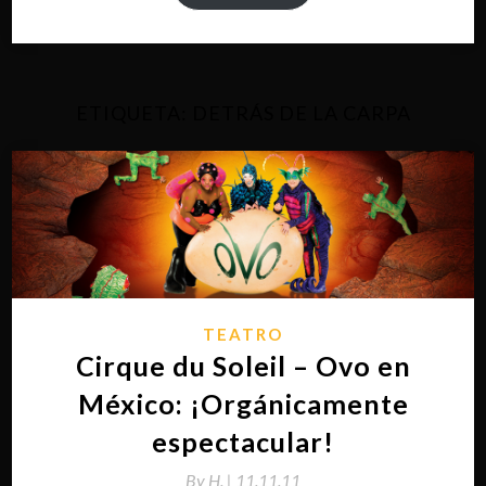
ETIQUETA:
DETRÁS DE LA CARPA
TEATRO
Cirque du Soleil – Ovo en
México: ¡Orgánicamente
espectacular!
By
H. |
11.11.11