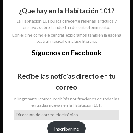
¿Que hay en la Habitación 101?
La Habitación 101 busca ofrecerte reseñas, artículos y
ensayos sobre la industria del entretenimiento.
Con el cine como eje central, exploramos también la escena
teatral, musical e incluso literaria.
Síguenos en Facebook
Recibe las noticias directo en tu
correo
Al ingresar tu correo, recibirás notificaciones de todas las
entradas nuevas en la Habitación 101.
Dirección
de
correo
Inscribanme
electrónico