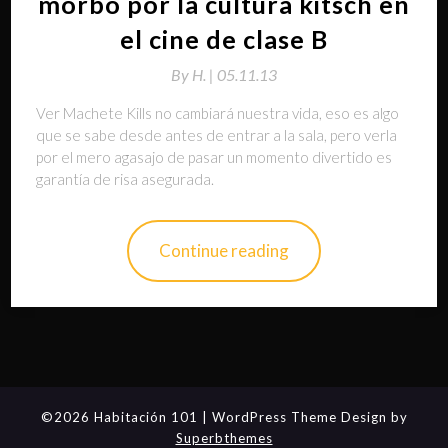
morbo por la cultura kitsch en
el cine de clase B
By
H. |
05.11.13
Ver Machete Kills no cambiará nuestra vida, eso es algo
que se sabe desde antes de entrar a la sala, pero verla
por el mero agasajo de pasar un momento divertido es
garantía de risa asegurada.
Continue reading
©2026 Habitación 101
| WordPress Theme Design by
Superbthemes