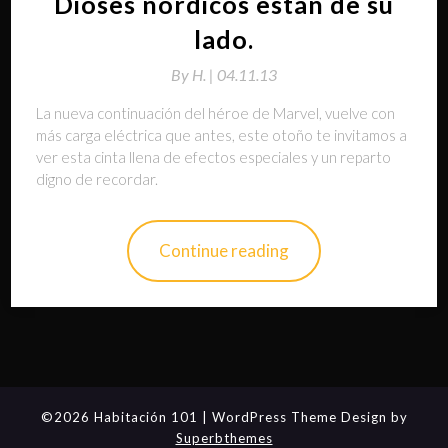
Dioses nórdicos están de su
lado.
By
H. |
04.11.13
La nueva continuación del héroe de Marvel, vuelve con
más carga eléctrica que antes, este otoño te invitamos a
ver esta cinta llena de efectos especiales y un reparto
digno de recordar.
Continue reading
©2026 Habitación 101
| WordPress Theme Design by
Superbthemes