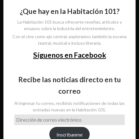
¿Que hay en la Habitación 101?
La Habitación 101 busca ofrecerte reseñas, artículos y
ensayos sobre la industria del entretenimiento.
Con el cine como eje central, exploramos también la escena
teatral, musical e incluso literaria.
Síguenos en Facebook
Recibe las noticias directo en tu
correo
Al ingresar tu correo, recibirás notificaciones de todas las
entradas nuevas en la Habitación 101.
Dirección
de
correo
Inscribanme
electrónico