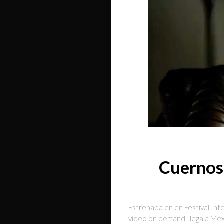
Cuernos:
Estrenada en en Festival Int
video on demand, llega a Méx