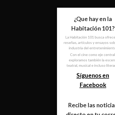
¿Que hay en la
Habitación 101?
La Habitación 101 busca ofrec
reseñas, artículos y ensayos sob
industria del entretenimient
Con el cine como eje central
exploramos también la esce
teatral, musical e incluso literar
Síguenos en
Facebook
Recibe las noticia
directo en tu corr