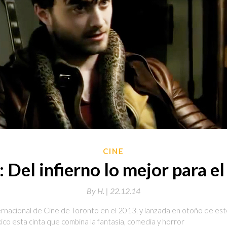
CINE
 Del infierno lo mejor para el
By
H. |
22.12.14
ernacional de Cine de Toronto en el 2013, y lanzada en otoño de es
ico esta cinta que combina la fantasía, comedia y horror