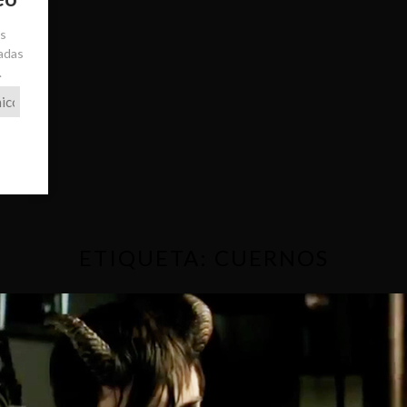
ás
radas
.
ETIQUETA:
CUERNOS