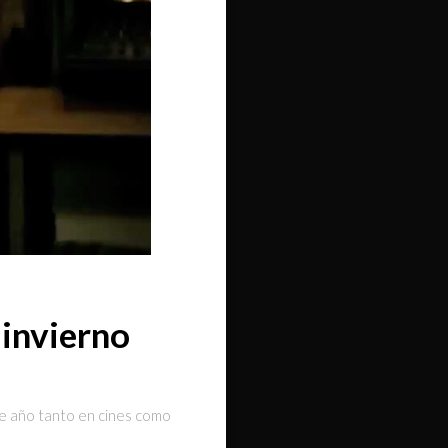
 invierno
te año tanto en cines como