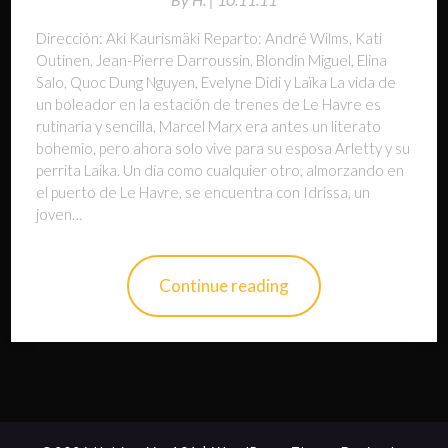
Dirección: Aki Kaurismäki Reparto: André Wilms, Kati
Outinen, Jean-Pierre Darroussin, Blondin Miguel, Elina
Salo, Quoc Dung Nguyen, Evelyne Didi y Laïka La vida de
un boleador en la estación de trenes de Le Havre es
rutinaria y sencilla, Marcel Marx era antes un literato
bohemio, pero ahora solo vive para su esposa Arletty y su
perrita Laika. Un día como cualquier otro, almorzando en
el puerto de Le Havre, se encuentra con Idrissa, un
joven…
Continue reading