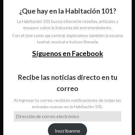
¿Que hay en la Habitación 101?
La Habitación 101 busca ofrecerte reseñas, artículos y
ensayos sobre la industria del entretenimiento.
Con el cine como eje central, exploramos también la escena
teatral, musical e incluso literaria.
Síguenos en Facebook
Recibe las noticias directo en tu
correo
Al ingresar tu correo, recibirás notificaciones de todas las
entradas nuevas en la Habitación 101.
Dirección
de
correo
Inscribanme
electrónico