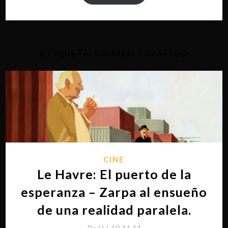
ETIQUETA:
CRIMEN Y CASTIGO
CINE
Le Havre: El puerto de la
esperanza – Zarpa al ensueño
de una realidad paralela.
By
H. |
10.11.11