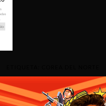
ás
radas
.
ETIQUETA:
COREA DEL NORTE