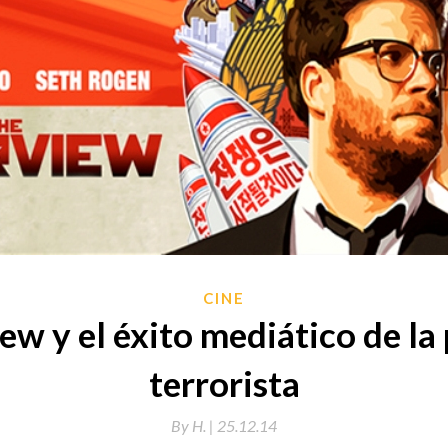
CINE
ew y el éxito mediático de la
terrorista
By
H. |
25.12.14