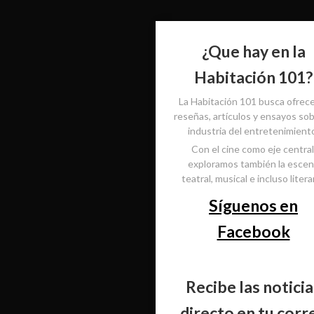
¿Que hay en la
Habitación 101?
La Habitación 101 busca ofrec
reseñas, artículos y ensayos sob
industria del entretenimient
Con el cine como eje central
exploramos también la esce
teatral, musical e incluso literar
Síguenos en
Facebook
Recibe las noticia
directo en tu corr