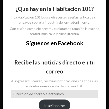
¿Que hay en la Habitación 101?
La Habitación 101 busca ofrecerte reseñas, artículos y
ensayos sobre la industria del entretenimiento.
Con el cine como eje central, exploramos también la escena
teatral, musical e incluso literaria.
Síguenos en Facebook
Recibe las noticias directo en tu
correo
Al ingresar tu correo, recibirás notificaciones de todas las
entradas nuevas en la Habitación 101.
Dirección
de
correo
Inscribanme
electrónico