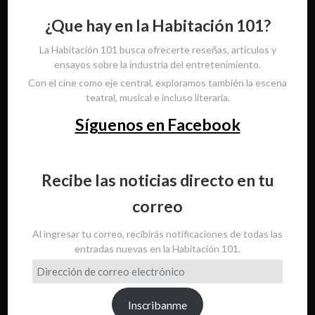
¿Que hay en la Habitación 101?
La Habitación 101 busca ofrecerte reseñas, artículos y
ensayos sobre la industria del entretenimiento.
Con el cine como eje central, exploramos también la escena
teatral, musical e incluso literaria.
Síguenos en Facebook
Recibe las noticias directo en tu
correo
Al ingresar tu correo, recibirás notificaciones de todas las
entradas nuevas en la Habitación 101.
Dirección
de
correo
Inscribanme
electrónico