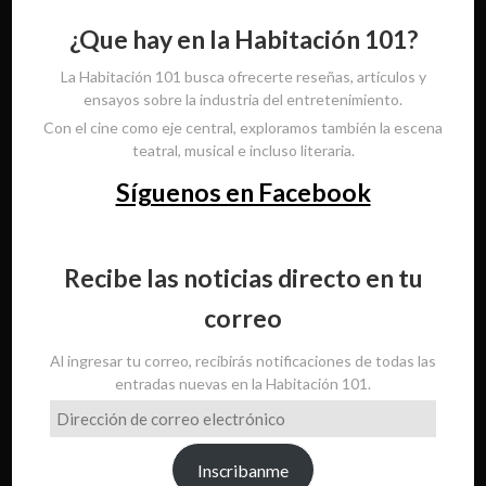
¿Que hay en la Habitación 101?
La Habitación 101 busca ofrecerte reseñas, artículos y
ensayos sobre la industria del entretenimiento.
Con el cine como eje central, exploramos también la escena
teatral, musical e incluso literaria.
Síguenos en Facebook
Recibe las noticias directo en tu
correo
Al ingresar tu correo, recibirás notificaciones de todas las
entradas nuevas en la Habitación 101.
Dirección
de
correo
Inscribanme
electrónico