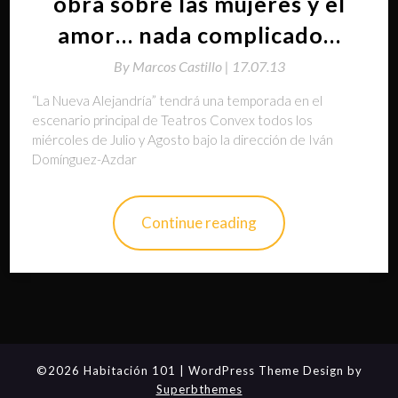
obra sobre las mujeres y el
amor… nada complicado…
By
Marcos Castillo |
17.07.13
“La Nueva Alejandría” tendrá una temporada en el
escenario principal de Teatros Convex todos los
miércoles de Julio y Agosto bajo la dirección de Iván
Domínguez-Azdar
Continue reading
©2026 Habitación 101
| WordPress Theme Design by
Superbthemes