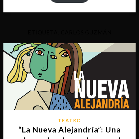
ETIQUETA:
CARLOS GUZMÁN
TEATRO
“La Nueva Alejandría”: Una