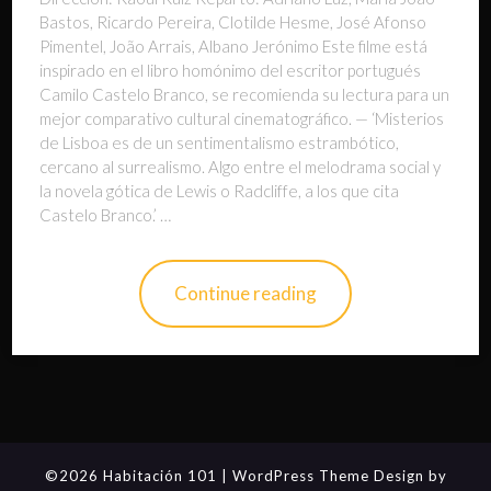
Bastos, Ricardo Pereira, Clotilde Hesme, José Afonso
Pimentel, João Arrais, Albano Jerónimo Este filme está
inspirado en el libro homónimo del escritor portugués
Camilo Castelo Branco, se recomienda su lectura para un
mejor comparativo cultural cinematográfico. — ‘Misterios
de Lisboa es de un sentimentalismo estrambótico,
cercano al surrealismo. Algo entre el melodrama social y
la novela gótica de Lewis o Radcliffe, a los que cita
Castelo Branco.’ …
Continue reading
©2026 Habitación 101
| WordPress Theme Design by