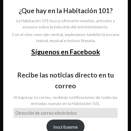
¿Que hay en la Habitación 101?
La Habitación 101 busca ofrecerte reseñas, artículos y
ensayos sobre la industria del entretenimiento.
Con el cine como eje central, exploramos también la escena
teatral, musical e incluso literaria.
Síguenos en Facebook
Recibe las noticias directo en tu
correo
Al ingresar tu correo, recibirás notificaciones de todas las
entradas nuevas en la Habitación 101.
Dirección
de
correo
Inscribanme
electrónico