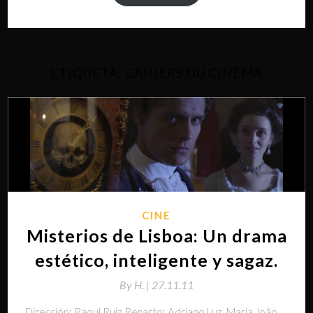
ETIQUETA:
CAHIERS DU CINÉMA
CINE
Misterios de Lisboa: Un drama
estético, inteligente y sagaz.
By
H. |
27.11.11
Dirección: Raoul Ruiz Reparto: Adriano Luz, Maria João