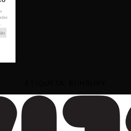
ás
radas
.
ETIQUETA:
BUNBURY