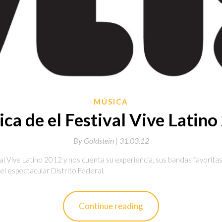
MÚSICA
ca de el Festival Vive Latin
By
Goldstein |
31.03.12
val Vive Latino 2012 y nos cuenta su experiencia, sus bandas favorita
 el espectacular Distrito Federal.
Continue reading