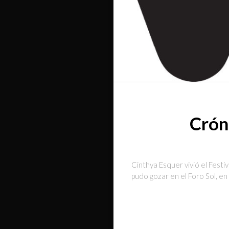
Cróni
Cinthya Esquer vivió el Festi
pudo gozar en el Foro Sol, en