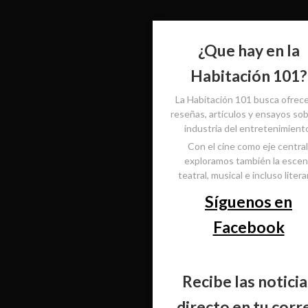
¿Que hay en la
Habitación 101?
La Habitación 101 busca ofrec
reseñas, artículos y ensayos sob
industria del entretenimient
Con el cine como eje central
exploramos también la esce
teatral, musical e incluso literar
Síguenos en
Facebook
Recibe las noticia
directo en tu corr