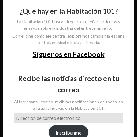
¿Que hay en la Habitación 101?
La Habitación 101 busca ofrecerte reseñas, artículos y
ensayos sobre la industria del entretenimiento.
Con el cine como eje central, exploramos también la escena
teatral, musical e incluso literaria.
Síguenos en Facebook
Recibe las noticias directo en tu
correo
Al ingresar tu correo, recibirás notificaciones de todas las
entradas nuevas en la Habitación 101.
Dirección
de
correo
Inscribanme
electrónico