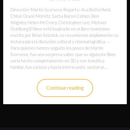
Dirección: Martin Scorsese Reparto: Asa Butterfield,
Chloë Grace Moretz, Sacha Baron Cohen, Ben
Kingsley, Helen McCrory, Christopher Lee, Michael
Stuhlbarg El filme está inspirado en el libro homónimo
escrito por Brian Selznick, se recomienda ampliamente su
lectura para la discusión cultural y cinematográfica. —
Para quienes hemos seguido los pasos de Martin
Scorsese, fue una sorpresa saber que su siguiente filme
sería hecho completamente en 3D y con temática
familiar, fue curioso y hasta interesante, sentarse…
Continue reading