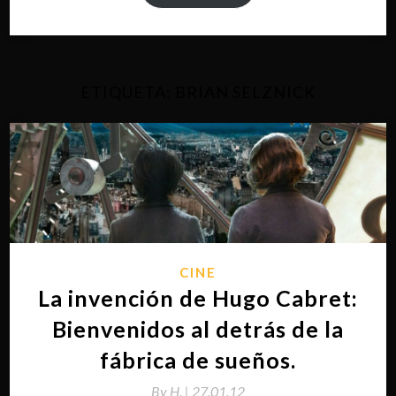
ETIQUETA:
BRIAN SELZNICK
CINE
La invención de Hugo Cabret:
Bienvenidos al detrás de la
fábrica de sueños.
By
H. |
27.01.12