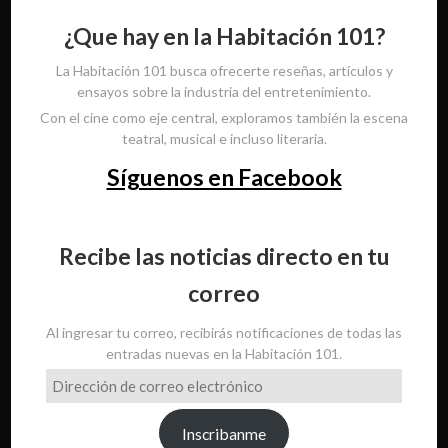
¿Que hay en la Habitación 101?
La Habitación 101 busca ofrecerte reseñas, artículos y
ensayos sobre la industria del entretenimiento.
Con el cine como eje central, exploramos también la escena
teatral, musical e incluso literaria.
Síguenos en Facebook
Recibe las noticias directo en tu
correo
Al ingresar tu correo, recibirás notificaciones de todas las
entradas nuevas en la Habitación 101.
Dirección
de
correo
Inscribanme
electrónico