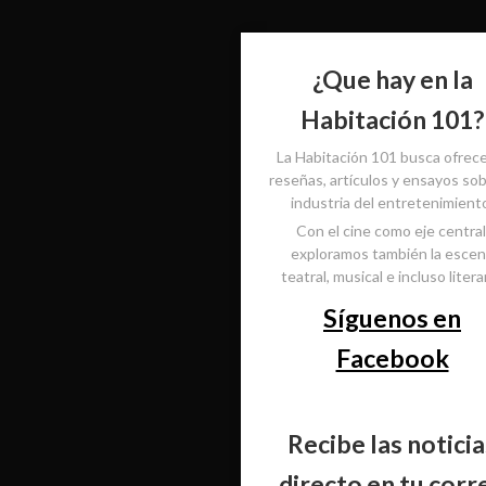
¿Que hay en la
Habitación 101?
La Habitación 101 busca ofrec
reseñas, artículos y ensayos sob
industria del entretenimient
Con el cine como eje central
exploramos también la esce
teatral, musical e incluso literar
Síguenos en
Facebook
Recibe las noticia
directo en tu corr