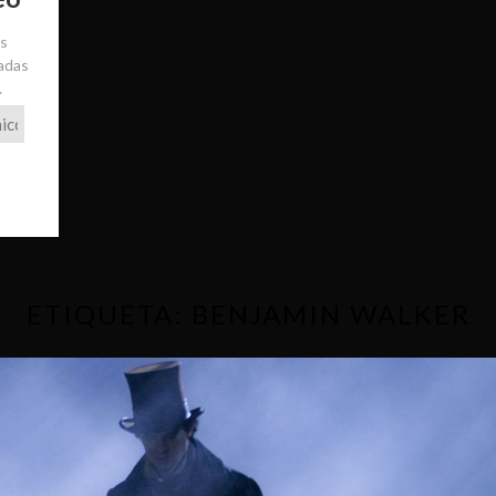
ás
radas
.
ETIQUETA:
BENJAMIN WALKER