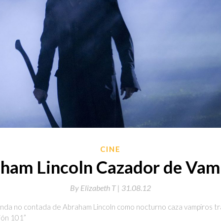
CINE
ham Lincoln Cazador de Vam
By
Elizabeth T |
31.08.12
yenda no contada de Abraham Lincoln como nocturno caza vampiros 
ción 101”