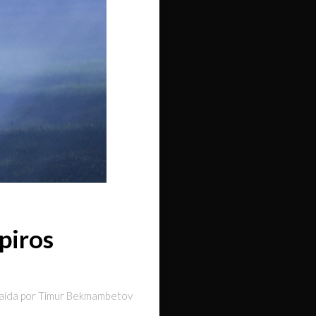
piros
traída por Timur Bekmambetov