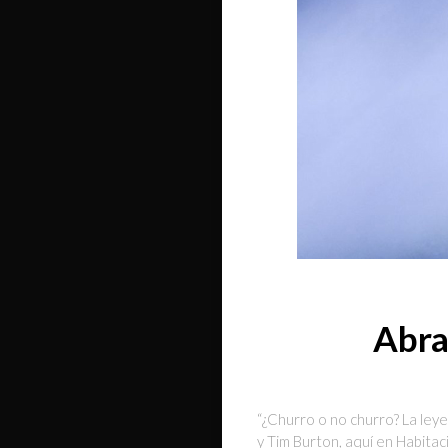
Abra
“¿Churro o no churro? La le
y Tim Burton, aquí en Habita