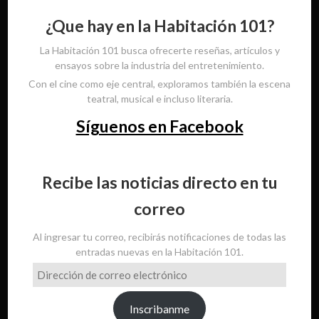
¿Que hay en la Habitación 101?
La Habitación 101 busca ofrecerte reseñas, artículos y
ensayos sobre la industria del entretenimiento.
Con el cine como eje central, exploramos también la escena
teatral, musical e incluso literaria.
Síguenos en Facebook
Recibe las noticias directo en tu
correo
Al ingresar tu correo, recibirás notificaciones de todas las
entradas nuevas en la Habitación 101.
Dirección
de
correo
Inscribanme
electrónico