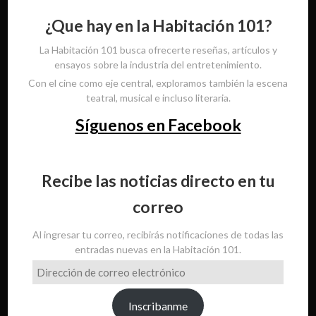
¿Que hay en la Habitación 101?
La Habitación 101 busca ofrecerte reseñas, artículos y
ensayos sobre la industria del entretenimiento.
Con el cine como eje central, exploramos también la escena
teatral, musical e incluso literaria.
Síguenos en Facebook
Recibe las noticias directo en tu
correo
Al ingresar tu correo, recibirás notificaciones de todas las
entradas nuevas en la Habitación 101.
Dirección
de
correo
Inscribanme
electrónico