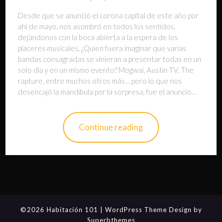
Desde que se anunció el corona capital de este año por
ahí de mayo, nos asombró en todos los sentidos,
dejándonos con la boca abierta a la espera de los
placeres musicales, ¿Quien fuera imaginar que varias
bandas consagradas se vinieran a presentar todas en un
solo día y en un mismo evento? Mogwai, Austin TV, The
rapture, entre muchos otros más… pero lo que nos
desencajó la mandíbula por la sorpresa, fue el anuncio…
Continue reading
©2026 Habitación 101
| WordPress Theme Design by
Superbthemes