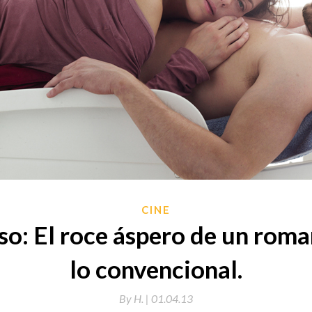
CINE
so: El roce áspero de un roma
lo convencional.
By
H. |
01.04.13