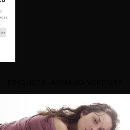
ás
radas
.
ETIQUETA:
ARMAND VERDURE