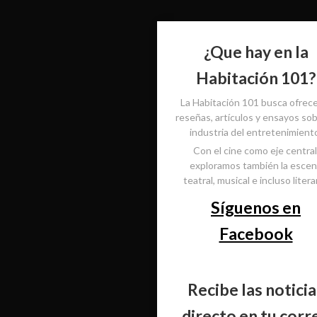
¿Que hay en la
Habitación 101?
La Habitación 101 busca ofrec
reseñas, artículos y ensayos sob
industria del entretenimient
Con el cine como eje central
exploramos también la esce
teatral, musical e incluso literar
Síguenos en
Facebook
Recibe las noticia
directo en tu corr