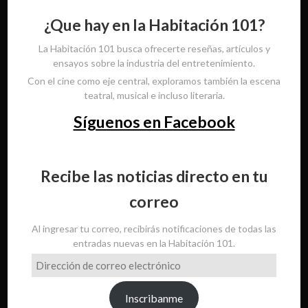
¿Que hay en la Habitación 101?
La Habitación 101 busca ofrecerte reseñas, artículos y
ensayos sobre la industria del entretenimiento.
Con el cine como eje central, exploramos también la escena
teatral, musical e incluso literaria.
Síguenos en Facebook
Recibe las noticias directo en tu
correo
Al ingresar tu correo, recibirás notificaciones de todas las
entradas nuevas en la Habitación 101.
Dirección
de
correo
Inscribanme
electrónico