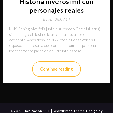
Historia inverosímil con
personajes reales
By
H. |
08.09.14
Nikki (Bening) vive feliz junto a su esposo Garret (Harris)
sin embargo el destino le arrebata a su amor en un
accidente. Años después Nikki cree alucinar ver a su
esposo, pero resulta que conoce a Tom, una persona
idénticamente parecida a su difunto esposo.
Continue reading
©2026 Habitación 101
| WordPress Theme Design by