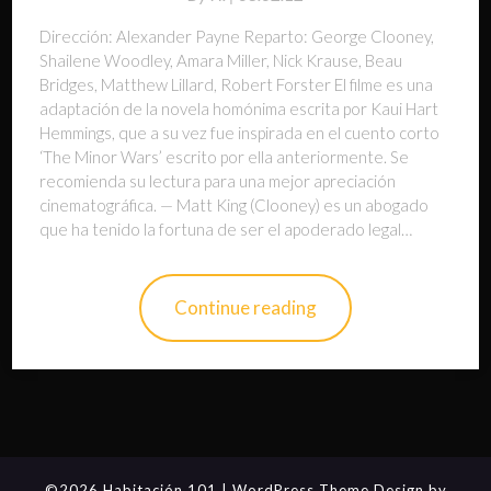
Dirección: Alexander Payne Reparto: George Clooney,
Shailene Woodley, Amara Miller, Nick Krause, Beau
Bridges, Matthew Lillard, Robert Forster El filme es una
adaptación de la novela homónima escrita por Kaui Hart
Hemmings, que a su vez fue inspirada en el cuento corto
‘The Minor Wars’ escrito por ella anteriormente. Se
recomienda su lectura para una mejor apreciación
cinematográfica. — Matt King (Clooney) es un abogado
que ha tenido la fortuna de ser el apoderado legal…
Continue reading
©2026 Habitación 101
| WordPress Theme Design by