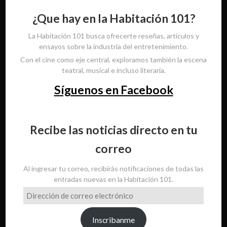
¿Que hay en la Habitación 101?
La Habitación 101 busca ofrecerte reseñas, artículos y
ensayos sobre la industria del entretenimiento.
Con el cine como eje central, exploramos también la escena
teatral, musical e incluso literaria.
Síguenos en Facebook
Recibe las noticias directo en tu
correo
Al ingresar tu correo, recibirás notificaciones de todas las
entradas nuevas en la Habitación 101.
Dirección
de
correo
Inscribanme
electrónico