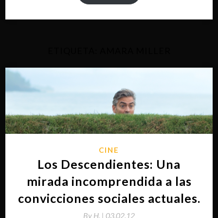
ETIQUETA:
AMARA MILLER
CINE
Los Descendientes: Una
mirada incomprendida a las
convicciones sociales actuales.
By
H. |
03.02.12