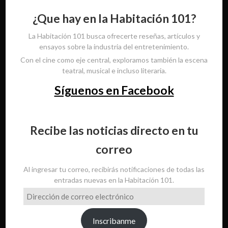
¿Que hay en la Habitación 101?
La Habitación 101 busca ofrecerte reseñas, artículos y
ensayos sobre la industria del entretenimiento.
Con el cine como eje central, exploramos también la escena
teatral, musical e incluso literaria.
Síguenos en Facebook
Recibe las noticias directo en tu
correo
Al ingresar tu correo, recibirás notificaciones de todas las
entradas nuevas en la Habitación 101.
Dirección
de
correo
Inscribanme
electrónico