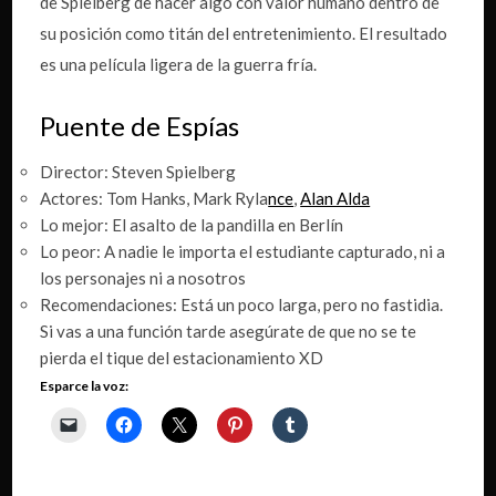
de Spielberg de hacer algo con valor humano dentro de
su posición como titán del entretenimiento. El resultado
es una película ligera de la guerra fría.
Puente de Espías
Director:
Steven Spielberg
Actores:
Tom Hanks
,
Mark Ryla
nce
,
Alan Alda
Lo mejor: El asalto de la pandilla en Berlín
Lo peor: A nadie le importa el estudiante capturado, ni a
los personajes ni a nosotros
Recomendaciones: Está un poco larga, pero no fastidia.
Si vas a una función tarde asegúrate de que no se te
pierda el tique del estacionamiento XD
Esparce la voz: