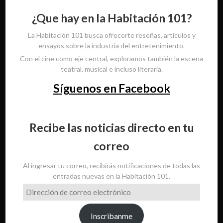
¿Que hay en la Habitación 101?
La Habitación 101 busca ofrecerte reseñas, artículos y
ensayos sobre la industria del entretenimiento.
Con el cine como eje central, exploramos también la escena
teatral, musical e incluso literaria.
Síguenos en Facebook
Recibe las noticias directo en tu
correo
Al ingresar tu correo, recibirás notificaciones de todas las
entradas nuevas en la Habitación 101.
Dirección
de
correo
Inscribanme
electrónico