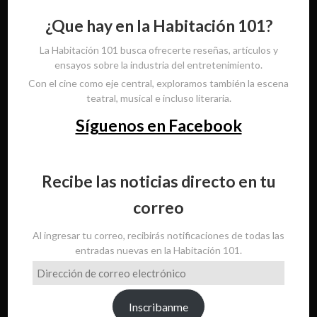
¿Que hay en la Habitación 101?
La Habitación 101 busca ofrecerte reseñas, artículos y
ensayos sobre la industria del entretenimiento.
Con el cine como eje central, exploramos también la escena
teatral, musical e incluso literaria.
Síguenos en Facebook
Recibe las noticias directo en tu
correo
Al ingresar tu correo, recibirás notificaciones de todas las
entradas nuevas en la Habitación 101.
Dirección
de
correo
Inscribanme
electrónico