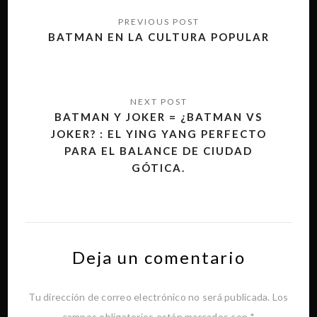
Navegación
de
BATMAN EN LA CULTURA POPULAR
entradas
BATMAN Y JOKER = ¿BATMAN VS
JOKER? : EL YING YANG PERFECTO
PARA EL BALANCE DE CIUDAD
GÓTICA.
Deja un comentario
Tu dirección de correo electrónico no será publicada.
Los
campos obligatorios están marcados con
*