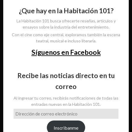
¿Que hay en la Habitación 101?
La Habitación 101 busca ofrecerte reseñas, artículos y
ensayos sobre la industria del entretenimiento.
Con el cine como eje central, exploramos también la escena
teatral, musical e incluso literaria.
Síguenos en Facebook
Recibe las noticias directo en tu
correo
Al ingresar tu correo, recibirás notificaciones de todas las
entradas nuevas en la Habitación 101.
Dirección
de
correo
Inscribanme
electrónico