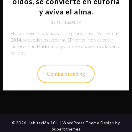
oídos, se convierte en euforia
y aviva el alma.
By
H. |
13.01.14
El duo neoyorkino lanzará su segundo álbum ‘Voices’ en
2014, ya puedes escuchar su EP homónimo y calentar
motores con ‘Black out days’ que se encuentra a la venta
en línea.
Continue reading
©2026 Habitación 101
| WordPress Theme Design by
Superbthemes