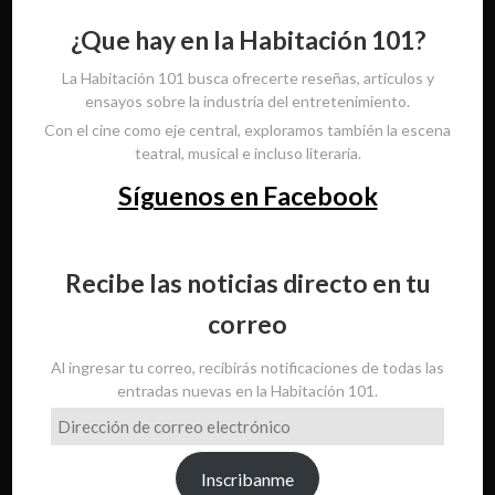
¿Que hay en la Habitación 101?
La Habitación 101 busca ofrecerte reseñas, artículos y
ensayos sobre la industria del entretenimiento.
Con el cine como eje central, exploramos también la escena
teatral, musical e incluso literaria.
Síguenos en Facebook
Recibe las noticias directo en tu
correo
Al ingresar tu correo, recibirás notificaciones de todas las
entradas nuevas en la Habitación 101.
Dirección
de
correo
Inscribanme
electrónico