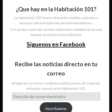
¿Que hay en la Habitación 101?
La Habitación 101 busca ofrecerte reseñas, artículos y
ensayos sobre la industria del entretenimiento.
Con el cine como eje central, exploramos también la escena
teatral, musical e incluso literaria.
Síguenos en Facebook
Recibe las noticias directo en tu
correo
Al ingresar tu correo, recibirás notificaciones de todas las
entradas nuevas en la Habitación 101.
Dirección
de
correo
Inscribanme
electrónico