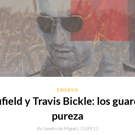
ENSAYO
ield y Travis Bickle: los guar
pureza
By
Sandra de Miguel |
15.09.12