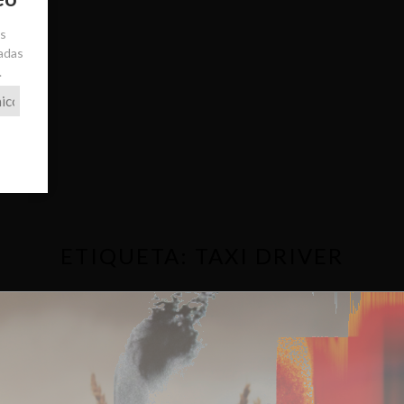
ás
radas
.
ETIQUETA:
TAXI DRIVER