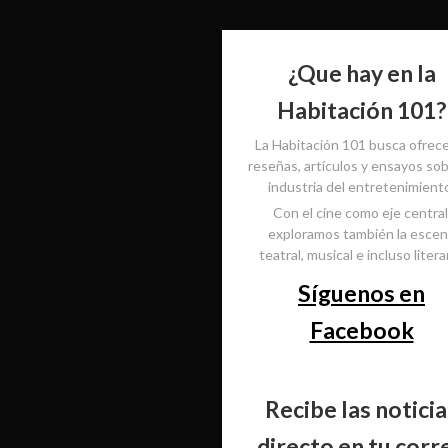
¿Que hay en la
Habitación 101?
La Habitación 101 busca ofrec
reseñas, artículos y ensayos sob
industria del entretenimient
Con el cine como eje central
exploramos también la esce
teatral, musical e incluso literar
Síguenos en
Facebook
Recibe las noticia
directo en tu corr