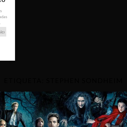
ás
radas
.
ETIQUETA:
STEPHEN SONDHEIM