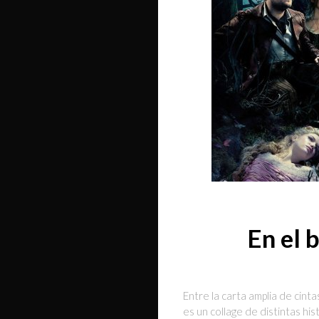
En el 
Entre la carta amplia de cin
es un collage de distintas h