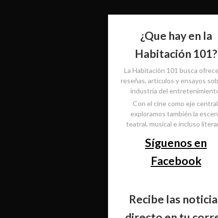
¿Que hay en la
Habitación 101?
La Habitación 101 busca ofrec
reseñas, artículos y ensayos sob
industria del entretenimient
Con el cine como eje central
exploramos también la esce
teatral, musical e incluso literar
Síguenos en
Facebook
Recibe las noticia
directo en tu corr