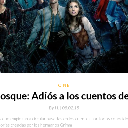
CINE
bosque: Adiós a los cuentos d
By
H. |
08.02.15
tas que empiezan a circular basadas en los cuentos por todos conocid
istorias creadas por los hermanos Grimm