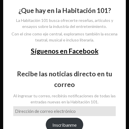
¿Que hay en la Habitación 101?
La Habitación 101 busca ofrecerte reseñas, artículos y
ensayos sobre la industria del entretenimiento.
Con el cine como eje central, exploramos también la escena
teatral, musical e incluso literaria.
Síguenos en Facebook
Recibe las noticias directo en tu
correo
Al ingresar tu correo, recibirás notificaciones de todas las
entradas nuevas en la Habitación 101.
Dirección
de
correo
Inscribanme
electrónico