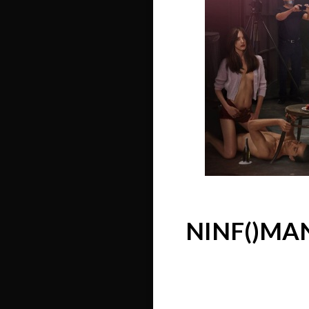
NINF()MANÍA