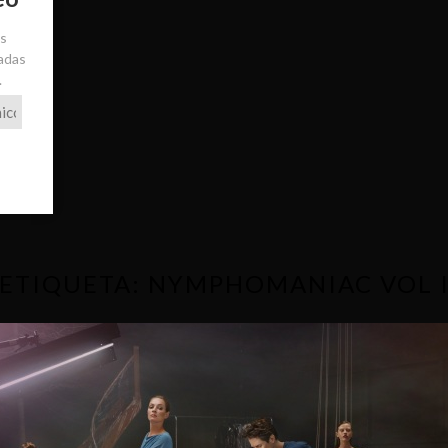
ás
radas
.
ETIQUETA:
NYMPHOMANIAC VOL 