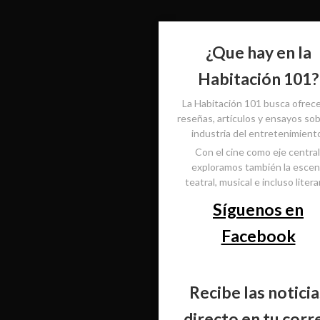
¿Que hay en la
Habitación 101?
La Habitación 101 busca ofrec
reseñas, artículos y ensayos sob
industria del entretenimient
Con el cine como eje central
exploramos también la esce
teatral, musical e incluso literar
Síguenos en
Facebook
Recibe las noticia
directo en tu corr