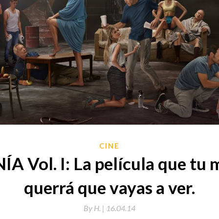
CINE
 Vol. I: La película que tu
querrá que vayas a ver.
By
H. |
16.04.14