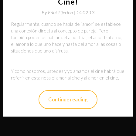
Cine!
By
Edui Tijerina |
14.02.13
Regularmente, cuando se habla de “amor” se establece
una conexión directa al concepto de pareja. Pero
también podemos hablar del amor filial, el amor fraterno,
el amor a lo que uno hace y hasta del amor a las cosas o
situaciones que uno disfruta.
Y como nosotros, ustedes y yo amamos el cine habrá que
referir en esta nota el amor al cine y al amor en el cine.
Continue reading