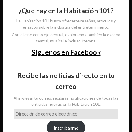
¿Que hay en la Habitación 101?
La Habitación 101 busca ofrecerte reseñas, artículos y
ensayos sobre la industria del entretenimiento.
Con el cine como eje central, exploramos también la escena
teatral, musical e incluso literaria.
Síguenos en Facebook
Recibe las noticias directo en tu
correo
Al ingresar tu correo, recibirás notificaciones de todas las
entradas nuevas en la Habitación 101.
Dirección
de
correo
Inscribanme
electrónico