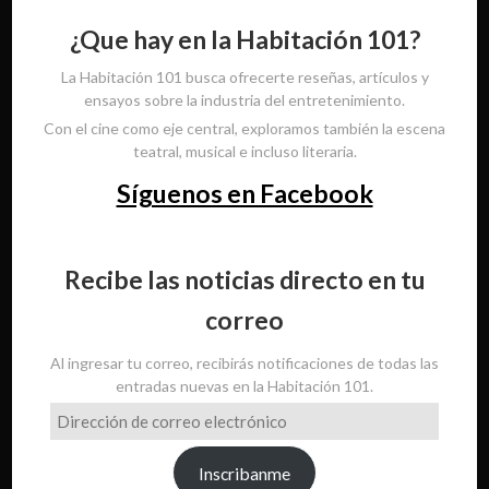
¿Que hay en la Habitación 101?
La Habitación 101 busca ofrecerte reseñas, artículos y
ensayos sobre la industria del entretenimiento.
Con el cine como eje central, exploramos también la escena
teatral, musical e incluso literaria.
Síguenos en Facebook
Recibe las noticias directo en tu
correo
Al ingresar tu correo, recibirás notificaciones de todas las
entradas nuevas en la Habitación 101.
Dirección
de
correo
Inscribanme
electrónico