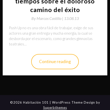
tiempos sobre el doloroso
camino del éxito
By
Marcos Castillo |
13.08.13
Push Up no es una obra fácil de trabajar, exige de sus
actores una gran entrega y mucha energía, la cual se
desborda por el escenario, como grandes gimnastas
teatrales…
Continue reading
©2026 Habitación 101
| WordPress Theme Design by
Superbthemes