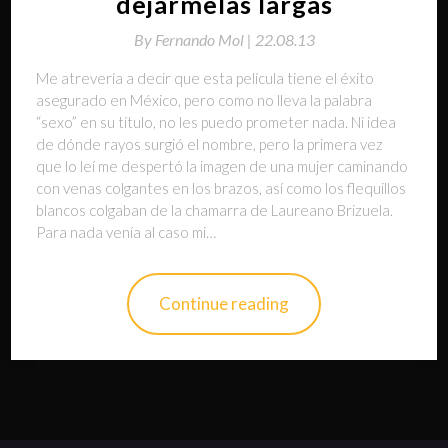
dejármelas largas
By
Fernando Mol |
22.08.13
Me atrevería a decir que esta película tiene el éxito
asegurado en México, pero como no lleva la palabra
“sexo” en su título, no les puedo prometer nada. Ni idea
de dónde rayos surgió el nombre, pero la primera vez
que lo leí me despertó la imagen de una mujer caminando
con venas colgantes en los brazos, así como los flequillos
blancos colgaban de la chamarra de Laureano Brizuela.
Para nada venía al caso mi…
Continue reading