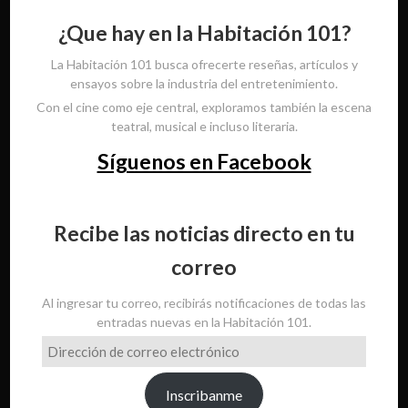
¿Que hay en la Habitación 101?
La Habitación 101 busca ofrecerte reseñas, artículos y
ensayos sobre la industria del entretenimiento.
Con el cine como eje central, exploramos también la escena
teatral, musical e incluso literaria.
Síguenos en Facebook
Recibe las noticias directo en tu
correo
Al ingresar tu correo, recibirás notificaciones de todas las
entradas nuevas en la Habitación 101.
Dirección
de
correo
Inscribanme
electrónico