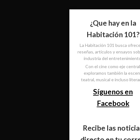
¿Que hay en la
Habitación 101?
La Habitación 101 busca ofrec
reseñas, artículos y ensayos sob
industria del entretenimient
Con el cine como eje central
exploramos también la esce
teatral, musical e incluso literar
Síguenos en
Facebook
Recibe las noticia
directo en tu corr