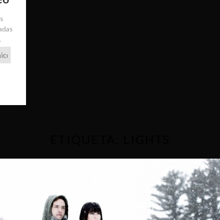
ás
radas
.
ETIQUETA:
LIGHTS