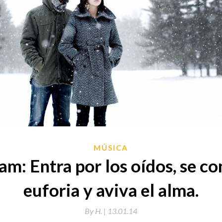
MÚSICA
m: Entra por los oídos, se co
euforia y aviva el alma.
By
H. |
13.01.14