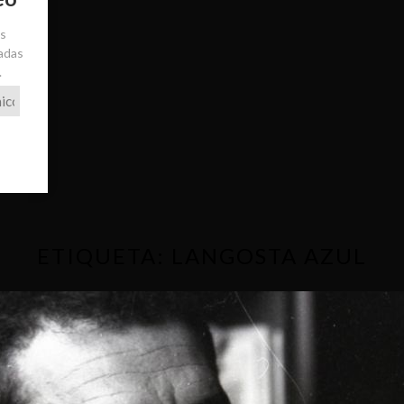
ás
radas
.
ETIQUETA:
LANGOSTA AZUL