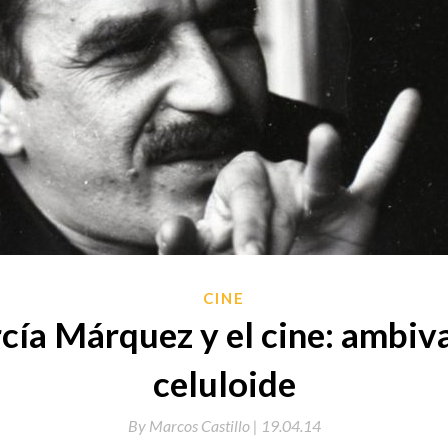
CINE
cía Márquez y el cine: ambiva
celuloide
By
Marcos Castillo |
19.04.14