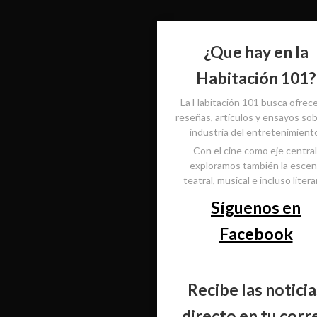
¿Que hay en la
Habitación 101?
La Habitación 101 busca ofrec
reseñas, artículos y ensayos sob
industria del entretenimient
Con el cine como eje central
exploramos también la esce
teatral, musical e incluso literar
Síguenos en
Facebook
Recibe las noticia
directo en tu corr