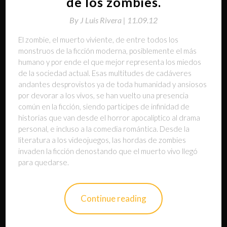
de los zombies.
By
J Luis Rivera |
11.09.12
El zombie, el muerto viviente, de entre todos los
monstruos de la ficción moderna, posiblemente el más
humano y por ende el que mejor representa los miedos
de la sociedad actual. Esas multitudes de cadáveres
andantes desprovistos ya de toda humanidad y ansiosos
por devorar a los vivos, se han vuelto una presencia
común en la ficción, siendo participes de infinidad de
historias que van desde el horror apocalíptico al drama
personal, e incluso a la comedia romántica. Desde la
literatura a los videojuegos, las hordas de zombies
invaden la ficción denostando que el muerto vivo llegó
para quedarse.
Continue reading