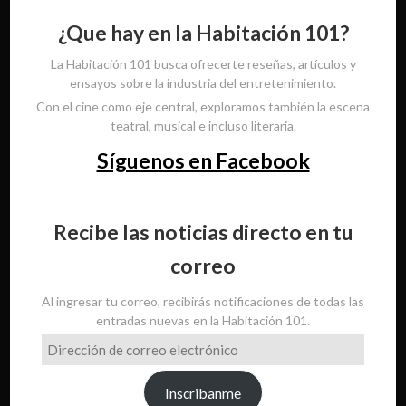
¿Que hay en la Habitación 101?
La Habitación 101 busca ofrecerte reseñas, artículos y
ensayos sobre la industria del entretenimiento.
Con el cine como eje central, exploramos también la escena
teatral, musical e incluso literaria.
Síguenos en Facebook
Recibe las noticias directo en tu
correo
Al ingresar tu correo, recibirás notificaciones de todas las
entradas nuevas en la Habitación 101.
Dirección
de
correo
Inscribanme
electrónico