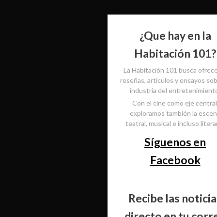
¿Que hay en la
Habitación 101?
La Habitación 101 busca ofrec
reseñas, artículos y ensayos sob
industria del entretenimient
Con el cine como eje central
exploramos también la esce
teatral, musical e incluso literar
Síguenos en
Facebook
Recibe las noticia
directo en tu corr