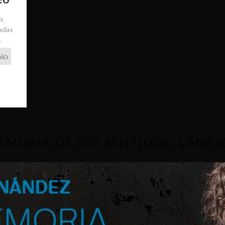
ás
radas
.
EMORIA DE LOS SENTIDOS. CANCI