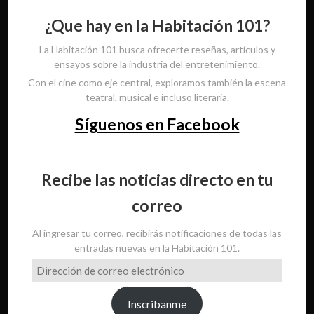
¿Que hay en la Habitación 101?
La Habitación 101 busca ofrecerte reseñas, artículos y
ensayos sobre la industria del entretenimiento.
Con el cine como eje central, exploramos también la escena
teatral, musical e incluso literaria.
Síguenos en Facebook
Recibe las noticias directo en tu
correo
Al ingresar tu correo, recibirás notificaciones de todas las
entradas nuevas en la Habitación 101.
Dirección
de
correo
Inscribanme
electrónico