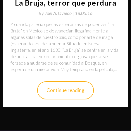
La Bruja, terror que perdura
By
Joel A. Oviedo |
18.05.16
Y cuando parecía que las esperanzas de poder ver “La
Bruja” en México se desvanecían, llega finalmente a
algunas salas de nuestro país, como por arte de magia
(esperando sea de la buena). Situado en Nueva
Inglaterra, en el año 1630, “La Bruja” se centra en la vida
de una familia extremadamente religiosa que se ve
forzada a mudarse de su comunidad al Bosque, en
espera de una mejor vida. Muy temprano en la película,…
Continue reading