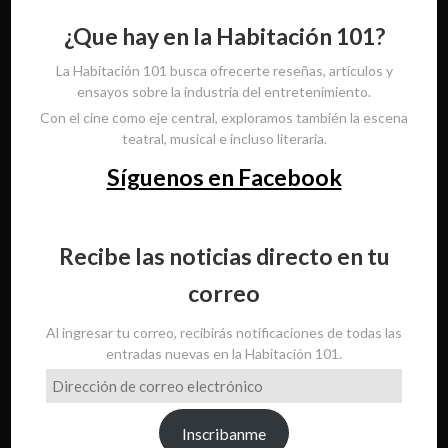
¿Que hay en la Habitación 101?
La Habitación 101 busca ofrecerte reseñas, artículos y
ensayos sobre la industria del entretenimiento.
Con el cine como eje central, exploramos también la escena
teatral, musical e incluso literaria.
Síguenos en Facebook
Recibe las noticias directo en tu
correo
Al ingresar tu correo, recibirás notificaciones de todas las
entradas nuevas en la Habitación 101.
Dirección
de
correo
Inscribanme
electrónico