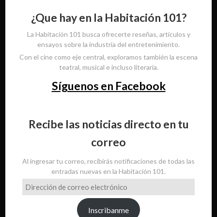
¿Que hay en la Habitación 101?
La Habitación 101 busca ofrecerte reseñas, artículos y
ensayos sobre la industria del entretenimiento.
Con el cine como eje central, exploramos también la escena
teatral, musical e incluso literaria.
Síguenos en Facebook
Recibe las noticias directo en tu
correo
Al ingresar tu correo, recibirás notificaciones de todas las
entradas nuevas en la Habitación 101.
Dirección
de
correo
Inscribanme
electrónico