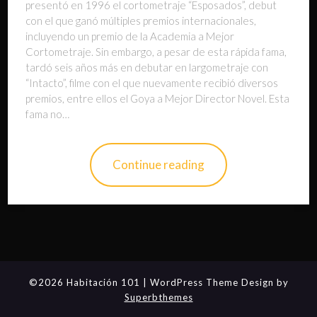
presentó en 1996 el cortometraje “Esposados”, debut
con el que ganó múltiples premios internacionales,
incluyendo un premio de la Academia a Mejor
Cortometraje. Sin embargo, a pesar de esta rápida fama,
tardó seis años más en debutar en largometraje con
“Intacto”, filme con el que nuevamente recibió diversos
premios, entre ellos el Goya a Mejor Director Novel. Esta
fama no…
Continue reading
©2026 Habitación 101
| WordPress Theme Design by
Superbthemes