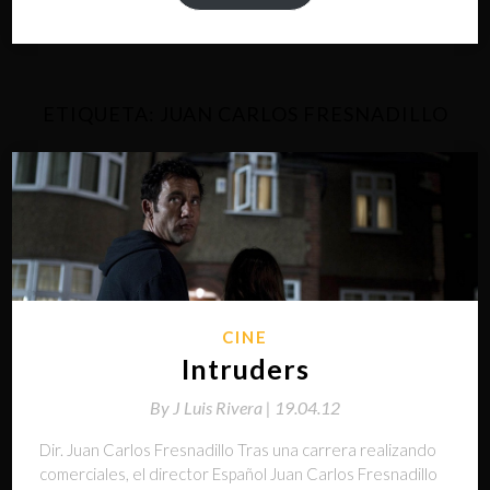
ETIQUETA:
JUAN CARLOS FRESNADILLO
CINE
Intruders
By
J Luis Rivera |
19.04.12
Dir. Juan Carlos Fresnadillo Tras una carrera realizando
comerciales, el director Español Juan Carlos Fresnadillo