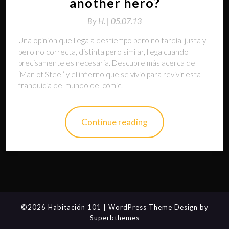
another hero?
By
H. |
05.07.13
Una opinión que llega a destiempo pero no tardía, justa y
pero no correcta, distinta pero similar, llega cuando
precisamente es necesaria. Descubre más acerca de
‘Man of Steel’ y el infierno que se vivió para revivir esta
franquicia del mundo del cómic.
Continue reading
©2026 Habitación 101
| WordPress Theme Design by
Superbthemes