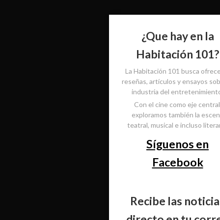
¿Que hay en la
Habitación 101?
La Habitación 101 busca ofrec
reseñas, artículos y ensayos sob
industria del entretenimient
Con el cine como eje central
exploramos también la esce
teatral, musical e incluso literar
Síguenos en
Facebook
Recibe las noticia
directo en tu corr