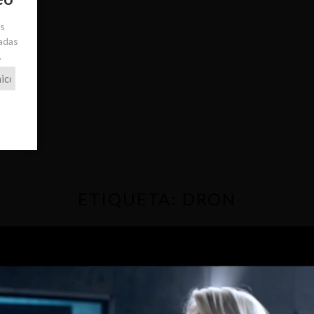
ás
radas
.
ETIQUETA:
DRON