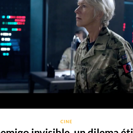
CINE
emigo invisible, un dilema ét