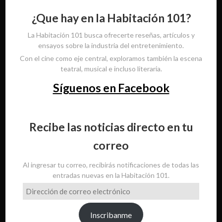
¿Que hay en la Habitación 101?
La Habitación 101 busca ofrecerte reseñas, artículos y
ensayos sobre la industria del entretenimiento.
Con el cine como eje central, exploramos también la escena
teatral, musical e incluso literaria.
Síguenos en Facebook
Recibe las noticias directo en tu
correo
Al ingresar tu correo, recibirás notificaciones de todas las
entradas nuevas en la Habitación 101.
Dirección
de
correo
Inscribanme
electrónico