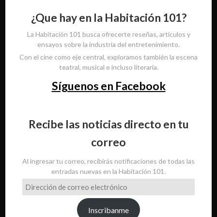
¿Que hay en la Habitación 101?
La Habitación 101 busca ofrecerte reseñas, artículos y
ensayos sobre la industria del entretenimiento.
Con el cine como eje central, exploramos también la escena
teatral, musical e incluso literaria.
Síguenos en Facebook
Recibe las noticias directo en tu
correo
Al ingresar tu correo, recibirás notificaciones de todas las
entradas nuevas en la Habitación 101.
Dirección
de
correo
Inscribanme
electrónico