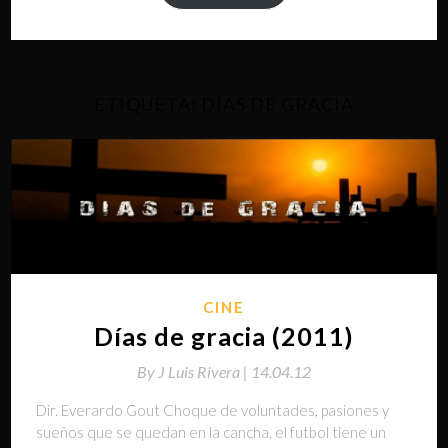
ETIQUETA:
DÍAS DE GRACIA
CINE
Días de gracia (2011)
By
J Luis Rivera |
14.04.12
Dir. Everardo Gout Choque de voluntades, pasiones y
sueños que se quedan en la cancha, el futbol tiene un