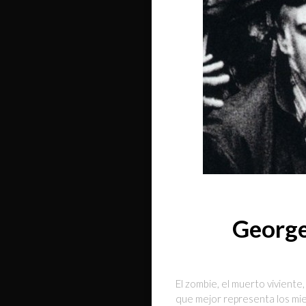
George
El zombie, el muerto vivient
que mejor representa los mi