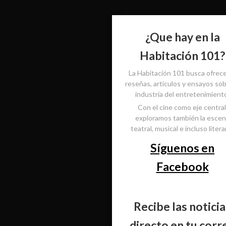
¿Que hay en la
Habitación 101?
La Habitación 101 busca ofrec
reseñas, artículos y ensayos sob
industria del entretenimient
Con el cine como eje central
exploramos también la esce
teatral, musical e incluso literar
Síguenos en
Facebook
Recibe las noticia
directo en tu corr