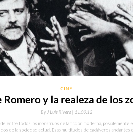
CINE
 Romero y la realeza de los z
By
J Luis Rivera |
11.09.12
e, de entre todos los monstruos de la ficción moderna, posiblemente 
edos de la sociedad actual. Esas multitudes de cadáveres andantes 