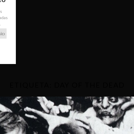
ás
radas
.
ETIQUETA:
DAY OF THE DEAD