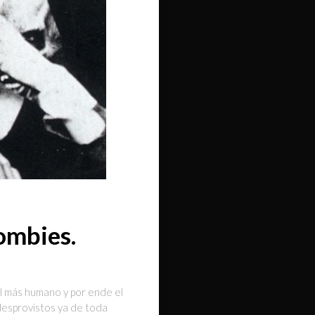
ombies.
el más humano y por ende el
desprovistos ya de toda