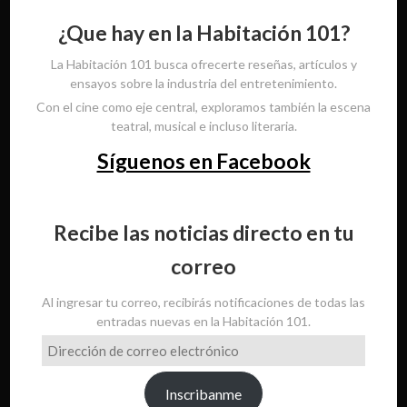
¿Que hay en la Habitación 101?
La Habitación 101 busca ofrecerte reseñas, artículos y
ensayos sobre la industria del entretenimiento.
Con el cine como eje central, exploramos también la escena
teatral, musical e incluso literaria.
Síguenos en Facebook
Recibe las noticias directo en tu
correo
Al ingresar tu correo, recibirás notificaciones de todas las
entradas nuevas en la Habitación 101.
Dirección
de
correo
Inscribanme
electrónico