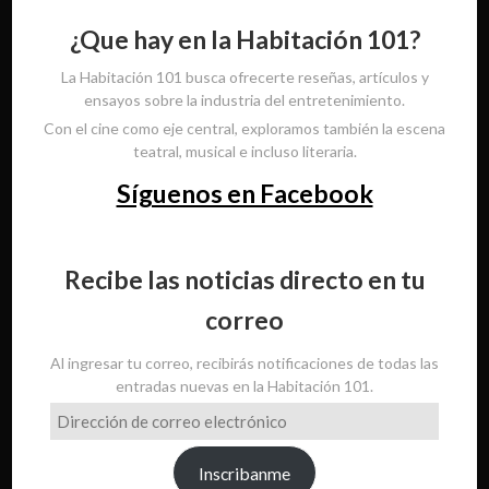
¿Que hay en la Habitación 101?
La Habitación 101 busca ofrecerte reseñas, artículos y
ensayos sobre la industria del entretenimiento.
Con el cine como eje central, exploramos también la escena
teatral, musical e incluso literaria.
Síguenos en Facebook
Recibe las noticias directo en tu
correo
Al ingresar tu correo, recibirás notificaciones de todas las
entradas nuevas en la Habitación 101.
Dirección
de
correo
Inscribanme
electrónico