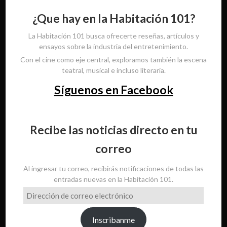
¿Que hay en la Habitación 101?
La Habitación 101 busca ofrecerte reseñas, artículos y
ensayos sobre la industria del entretenimiento.
Con el cine como eje central, exploramos también la escena
teatral, musical e incluso literaria.
Síguenos en Facebook
Recibe las noticias directo en tu
correo
Al ingresar tu correo, recibirás notificaciones de todas las
entradas nuevas en la Habitación 101.
Dirección
de
correo
Inscribanme
electrónico