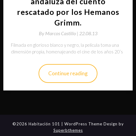
andaluza del cuento
rescatado por los Hemanos
Grimm.
By
Marcos Castillo |
22.08.13
Filmada en glorioso blanco y negro, la película toma una
dimensión propia, homenajeando el cine de los años 20’s
Continue reading
©2026 Habitación 101
| WordPress Theme Design by
Superbthemes