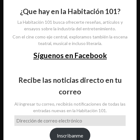
¿Que hay en la Habitación 101?
La Habitación 101 busca ofrecerte reseñas, artículos y
ensayos sobre la industria del entretenimiento.
Con el cine como eje central, exploramos también la escena
teatral, musical e incluso literaria.
Síguenos en Facebook
Recibe las noticias directo en tu
correo
Al ingresar tu correo, recibirás notificaciones de todas las
entradas nuevas en la Habitación 101.
Dirección
de
correo
Inscribanme
electrónico