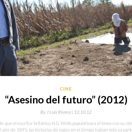
CINE
“Asesino del futuro” (2012)
By
J Luis Rivera |
12.10.12
 que el escritor británico H.G. Wells popularizara el tema con su clás
l año de 1895, las historias de viajes en el tiempo habían sido ya par