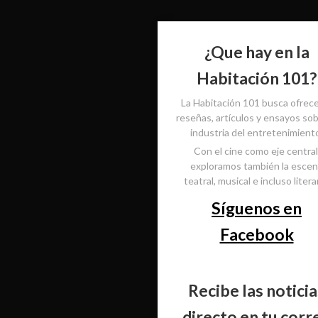
¿Que hay en la
Habitación 101?
La Habitación 101 busca ofrec
reseñas, artículos y ensayos sob
industria del entretenimient
Con el cine como eje central
exploramos también la esce
teatral, musical e incluso literar
Síguenos en
Facebook
Recibe las noticia
directo en tu corr