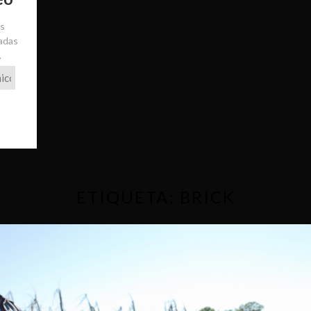
ás
radas
.
ETIQUETA:
BRICK